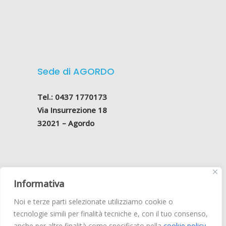
Sede di AGORDO
Tel.: 0437 1770173
Via Insurrezione 18
32021 – Agordo
Informativa
Belluno Odontoiatrica S.r.l
.
Noi e terze parti selezionate utilizziamo cookie o
Via Vittorio Veneto, 205 – 32100 Belluno
tecnologie simili per finalità tecniche e, con il tuo consenso,
Reg. Impr. BL 01129220255
anche per altre finalità come specificato nella
cookie policy
.