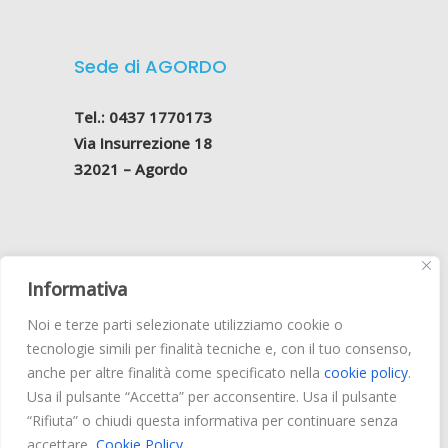
Sede di AGORDO
Tel.: 0437 1770173
Via Insurrezione 18
32021 – Agordo
Informativa
Belluno Odontoiatrica S.r.l
.
Noi e terze parti selezionate utilizziamo cookie o
Via Vittorio Veneto, 205 – 32100 Belluno
tecnologie simili per finalità tecniche e, con il tuo consenso,
Reg. Impr. BL 01129220255
anche per altre finalità come specificato nella
cookie policy
.
Cap. Soc. € 15.000 i.v. –
Privacy Policy
Usa il pulsante “Accetta” per acconsentire. Usa il pulsante
“Rifiuta” o chiudi questa informativa per continuare senza
accettare.
Cookie Policy