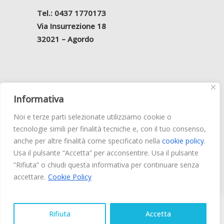
Tel.: 0437 1770173
Via Insurrezione 18
32021 – Agordo
Informativa
Belluno Odontoiatrica S.r.l
.
Noi e terze parti selezionate utilizziamo cookie o
Via Vittorio Veneto, 205 – 32100 Belluno
tecnologie simili per finalità tecniche e, con il tuo consenso,
Reg. Impr. BL 01129220255
anche per altre finalità come specificato nella
cookie policy
.
Cap. Soc. € 15.000 i.v. –
Privacy Policy
Usa il pulsante “Accetta” per acconsentire. Usa il pulsante
“Rifiuta” o chiudi questa informativa per continuare senza
accettare.
Cookie Policy
Rifiuta
Accetta
Sito realizzato da
Marco Scremin