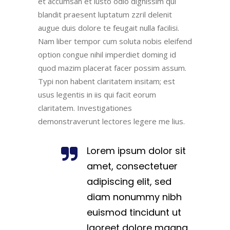
et accumsan et iusto odio dignissim qui
blandit praesent luptatum zzril delenit
augue duis dolore te feugait nulla facilisi.
Nam liber tempor cum soluta nobis eleifend
option congue nihil imperdiet doming id
quod mazim placerat facer possim assum.
Typi non habent claritatem insitam; est
usus legentis in iis qui facit eorum
claritatem. Investigationes
demonstraverunt lectores legere me lius.
Lorem ipsum dolor sit
amet, consectetuer
adipiscing elit, sed
diam nonummy nibh
euismod tincidunt ut
laoreet dolore magna