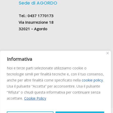
Sede di AGORDO
Tel.: 0437 1770173
Via Insurrezione 18
32021 – Agordo
Informativa
Belluno Odontoiatrica S.r.l
.
Noi e terze parti selezionate utilizziamo cookie o
Via Vittorio Veneto, 205 – 32100 Belluno
tecnologie simili per finalità tecniche e, con il tuo consenso,
Reg. Impr. BL 01129220255
anche per altre finalità come specificato nella
cookie policy
.
Cap. Soc. € 15.000 i.v. –
Privacy Policy
Usa il pulsante “Accetta” per acconsentire. Usa il pulsante
“Rifiuta” o chiudi questa informativa per continuare senza
accettare.
Cookie Policy