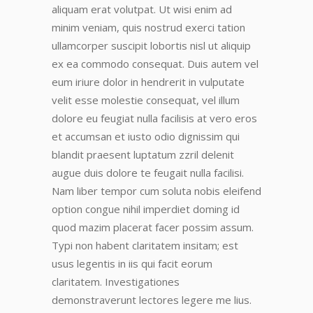
aliquam erat volutpat. Ut wisi enim ad
minim veniam, quis nostrud exerci tation
ullamcorper suscipit lobortis nisl ut aliquip
ex ea commodo consequat. Duis autem vel
eum iriure dolor in hendrerit in vulputate
velit esse molestie consequat, vel illum
dolore eu feugiat nulla facilisis at vero eros
et accumsan et iusto odio dignissim qui
blandit praesent luptatum zzril delenit
augue duis dolore te feugait nulla facilisi.
Nam liber tempor cum soluta nobis eleifend
option congue nihil imperdiet doming id
quod mazim placerat facer possim assum.
Typi non habent claritatem insitam; est
usus legentis in iis qui facit eorum
claritatem. Investigationes
demonstraverunt lectores legere me lius.