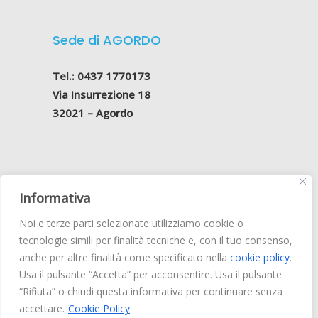
Sede di AGORDO
Tel.: 0437 1770173
Via Insurrezione 18
32021 – Agordo
Informativa
Belluno Odontoiatrica S.r.l
.
Noi e terze parti selezionate utilizziamo cookie o
Via Vittorio Veneto, 205 – 32100 Belluno
tecnologie simili per finalità tecniche e, con il tuo consenso,
Reg. Impr. BL 01129220255
anche per altre finalità come specificato nella
cookie policy
.
Cap. Soc. € 15.000 i.v. –
Privacy Policy
Usa il pulsante “Accetta” per acconsentire. Usa il pulsante
“Rifiuta” o chiudi questa informativa per continuare senza
accettare.
Cookie Policy